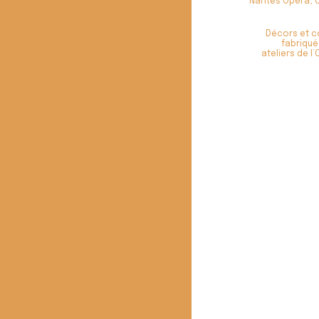
Nantes Opéra, 
Décors et 
fabriqué
ateliers de l