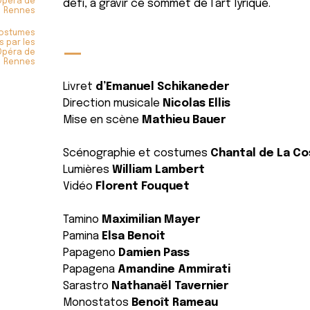
Opéra de
défi, à gravir ce sommet de l’art lyrique.
Rennes
costumes
—
s par les
’Opéra de
Rennes
Livret
d’Emanuel Schikaneder
Direction musicale
Nicolas Ellis
Mise en scène
Mathieu Bauer
Scénographie et costumes
Chantal de La C
Lumières
William Lambert
Vidéo
Florent Fouquet
Tamino
Maximilian Mayer
Pamina
Elsa Benoit
Papageno
Damien Pass
Papagena
Amandine Ammirati
Sarastro
Nathanaël Tavernier
Monostatos
Benoît Rameau