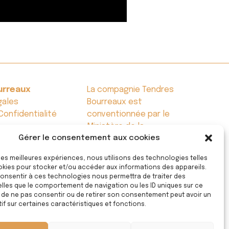
urreaux
La compagnie Tendres
gales
Bourreaux est
Confidentialité
conventionnée par le
Ministère de la
Gérer le consentement aux cookies
Culture – DRAC Île-de-
France
 les meilleures expériences, nous utilisons des technologies telles
okies pour stocker et/ou accéder aux informations des appareils.
 consentir à ces technologies nous permettra de traiter des
lles que le comportement de navigation ou les ID uniques sur ce
urreaux
La compagnie Tendres
it de ne pas consentir ou de retirer son consentement peut avoir un
if sur certaines caractéristiques et fonctions.
gales
Bourreaux est
Confidentialité
conventionnée par le