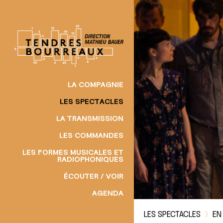
P
a
s
s
e
r
a
LA COMPAGNIE
u
LES SPECTACLES
c
o
LA TRANSMISSION
n
LES COMMANDES
t
LES FORMES MUSICALES ET
e
RADIOPHONIQUES
n
ÉCOUTER / VOIR
u
AGENDA
LES SPECTACLES
〉
EN