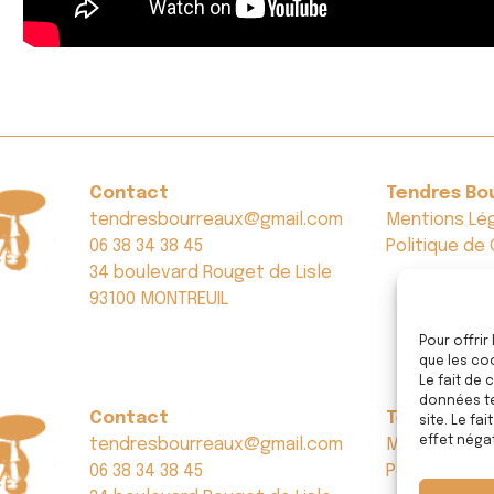
Contact
Tendres Bo
tendresbourreaux@gmail.com
Mentions Lé
06 38 34 38 45
Politique de 
34 boulevard Rouget de Lisle
93100 MONTREUIL
Pour offrir
que les co
Le fait de
données te
Contact
Tendres Bo
site. Le fa
effet négat
tendresbourreaux@gmail.com
Mentions Lé
06 38 34 38 45
Politique de 